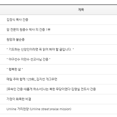
제목
김정식 목사 간증
암 전문의 원종수 박사 의 간증 1부
원망과 불순종
" 기도하는 신앙인이라몃 꼭 읽어 봐야 할 글입니다. "
" 야구선수 이만수 선교사님 간증 "
" 행복한 삶 "
매일 주와 함께 129회_김지선 개그우먼
[무속인 간증-새롭게 하소서]나는 북한 무당이였다-김영실 전도사 간증
가정이 화목한 비결
UrVine 거리찬양 (UrVine street praise mission)