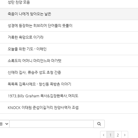
성탄 찬양 모음
죽음이 나에게 찾아오는 날은
성경에 등장하는 히브리어 단어들의 뜻풀이
거룩한 욕망으로 이기라
오늘을 위한 기도 - 이해인
소록도의 어머니 마리안느와 마가렛
신애라 집사, 류승주 성도 초청 간증
똑똑똑 김목사예요 - 창신동 쪽방촌 이야기
1973,Billy Graham 목사&김장환목사,여의도
KNOCK 이태원 준섭이길거리 찬양사역자 조셉
1
2