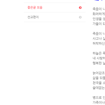
좋은글 모음
죽음이 
화려하게
선교편지
인생을 
가을이 
죽음이 
사고나 
허락하신
하늘은 
내 사랑
행복한 
늙어감조
삶을 뒤
천국을 
쓸데없는
병으로 인
가족이나