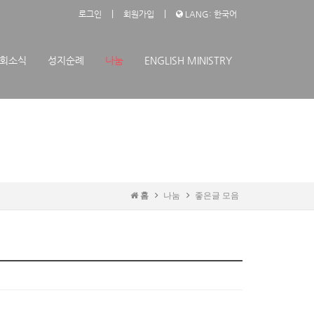
|
|
로그인
회원가입
LANG: 한국어
회소식
성지순례
나눔
ENGLISH MINISTRY
홈
나눔
좋은글 모음