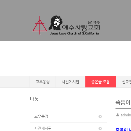
교우동정
사진게시판
좋은글 모음
선교
나눔
죽음이
admin
교우동정
사진게시판
죽음이 