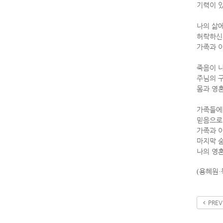
기력이 
나의 삶
허락하신
가족과 
죽음이 
주님의 
몸과 영
가족들에
믿음으로
가족과 
마지막 
나의 영
용혜원
(
·
PREV