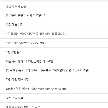
김정식 목사 간증
암 전문의 원종수 박사 의 간증 1부
원망과 불순종
" 기도하는 신앙인이라몃 꼭 읽어 봐야 할 글입니다. "
" 야구선수 이만수 선교사님 간증 "
" 행복한 삶 "
매일 주와 함께 129회_김지선 개그우먼
[무속인 간증-새롭게 하소서]나는 북한 무당이였다-김영실 전도사 간증
가정이 화목한 비결
UrVine 거리찬양 (UrVine street praise mission)
성탄 찬양 모음
죽음이 나에게 찾아오는 날은