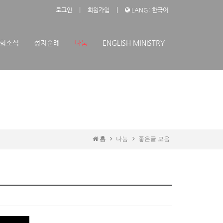
|
|
로그인
회원가입
LANG: 한국어
회소식
성지순례
나눔
ENGLISH MINISTRY
홈
나눔
좋은글 모음