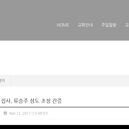
메뉴 건너뛰기
HOME
교회안내
주일말씀
교
편지
 집사, 류승주 성도 초청 간증
Nov 12, 2017
(13:49:57)