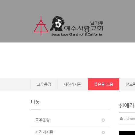
교우동정
사진게시판
좋은글 모음
선교
나눔
신애라
admin
교우동정
사진게시판