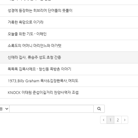
성경에 등장하는 히브리어 단어들의 뜻풀이
거룩한 욕망으로 이기라
오늘을 위한 기도 - 이해인
소록도의 어머니 마리안느와 마가렛
신애라 집사, 류승주 성도 초청 간증
똑똑똑 김목사예요 - 창신동 쪽방촌 이야기
1973,Billy Graham 목사&김장환목사,여의도
KNOCK 이태원 준섭이길거리 찬양사역자 조셉
1
2