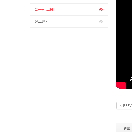
좋은글 모음
선교편지
PREV
번호