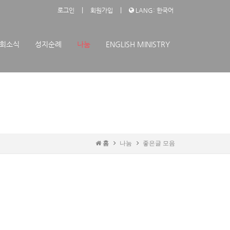
|
|
로그인
회원가입
LANG: 한국어
회소식
성지순례
나눔
ENGLISH MINISTRY
홈
나눔
좋은글 모음