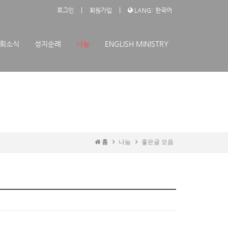
|
|
로그인
회원가입
LANG: 한국어
회소식
성지순례
나눔
ENGLISH MINISTRY
홈
나눔
좋은글 모음