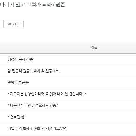
다니지 말고 교회가 되라 / 권준
NEXT
제목
김정식 목사 간증
암 전문의 원종수 박사 의 간증 1부
원망과 불순종
" 기도하는 신앙인이라몃 꼭 읽어 봐야 할 글입니다. "
" 야구선수 이만수 선교사님 간증 "
" 행복한 삶 "
매일 주와 함께 129회_김지선 개그우먼