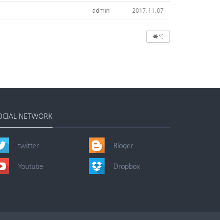
admin
2017.11.07
목록
OCIAL NETWORK
twitter
Bloger
Youtube
Dropbox