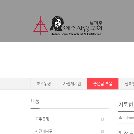
교우동정
사진게시판
좋은글 모음
선교
나눔
거룩한
admin
교우동정
사진게시판
한 성도