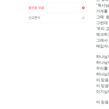
"목사님
좋은글 모음
가게를 
그때 평
선교편지
그런데 
'우리 
체크하지
그래서 
매입자
하나님의
하나님이
우리를
하나님은
이 믿음
이 믿음
이기심
이 믿음