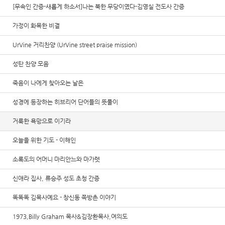
[무속인 간증-새롭게 하소서]나는 북한 무당이였다-김영실 전도사 간증
가정이 화목한 비결
UrVine 거리찬양 (UrVine street praise mission)
성탄 찬양 모음
죽음이 나에게 찾아오는 날은
성경에 등장하는 히브리어 단어들의 뜻풀이
거룩한 욕망으로 이기라
오늘을 위한 기도 - 이해인
소록도의 어머니 마리안느와 마가렛
신애라 집사, 류승주 성도 초청 간증
똑똑똑 김목사예요 - 창신동 쪽방촌 이야기
1973,Billy Graham 목사&김장환목사,여의도