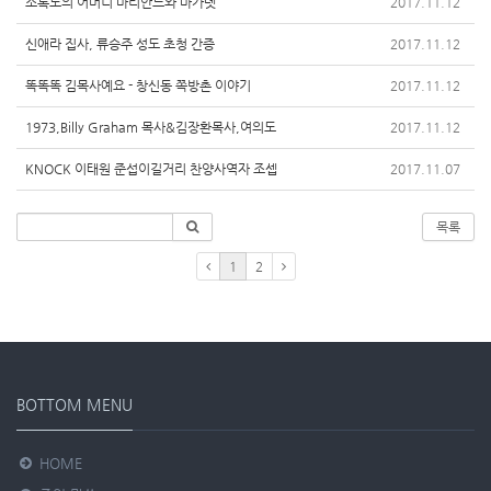
소록도의 어머니 마리안느와 마가렛
2017.11.12
신애라 집사, 류승주 성도 초청 간증
2017.11.12
똑똑똑 김목사예요 - 창신동 쪽방촌 이야기
2017.11.12
1973,Billy Graham 목사&김장환목사,여의도
2017.11.12
KNOCK 이태원 준섭이길거리 찬양사역자 조셉
2017.11.07
목록
1
2
BOTTOM MENU
HOME