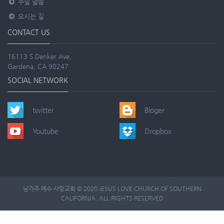
주일 말씀
오시는 길
CONTACT US
16113 S.Denker Ave,
Gardena, CA 90247
SOCIAL NETWORK
twitter
Bloger
Youtube
Dropbox
남가주 예수 사랑교회 © 2020 JESUS LOVE CHURCH OF SOUTHERN
CALIFORNIA. ALL RIGHTS RESERVED