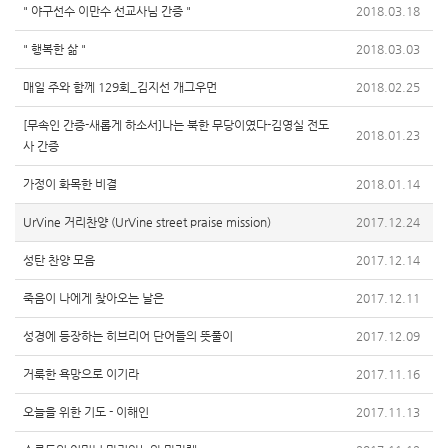
" 야구선수 이만수 선교사님 간증 "
2018.03.18
" 행복한 삶 "
2018.03.03
매일 주와 함께 129회_김지선 개그우먼
2018.02.25
[무속인 간증-새롭게 하소서]나는 북한 무당이였다-김영실 전도
2018.01.23
사 간증
가정이 화목한 비결
2018.01.14
UrVine 거리찬양 (UrVine street praise mission)
2017.12.24
성탄 찬양 모음
2017.12.14
죽음이 나에게 찾아오는 날은
2017.12.11
성경에 등장하는 히브리어 단어들의 뜻풀이
2017.12.09
거룩한 욕망으로 이기라
2017.11.16
오늘을 위한 기도 - 이해인
2017.11.13