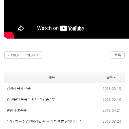
.
PREV
NEXT
목록
제목
날짜
김정식 목사 간증
2018.05.13
암 전문의 원종수 박사 의 간증 1부
2018.05.13
원망과 불순종
2018.04.21
" 기도하는 신앙인이라몃 꼭 읽어 봐야 할 글입니다. "
2018.03.24