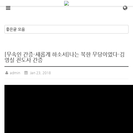
메뉴 건너뛰기
[무속인 간증-새롭게 하소서]나는 북한 무당이였다-김
영실 전도사 간증
admin
Jan 23, 2018