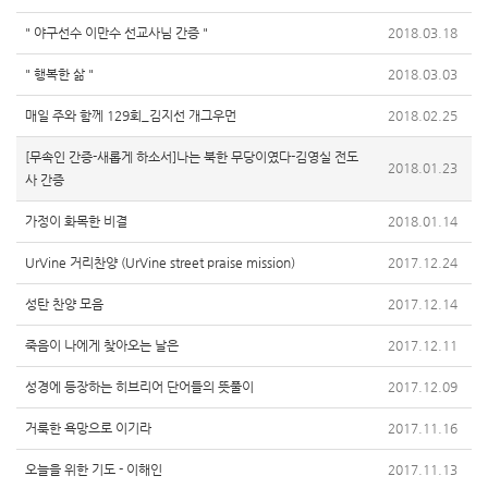
" 야구선수 이만수 선교사님 간증 "
2018.03.18
" 행복한 삶 "
2018.03.03
매일 주와 함께 129회_김지선 개그우먼
2018.02.25
[무속인 간증-새롭게 하소서]나는 북한 무당이였다-김영실 전도
2018.01.23
사 간증
가정이 화목한 비결
2018.01.14
UrVine 거리찬양 (UrVine street praise mission)
2017.12.24
성탄 찬양 모음
2017.12.14
죽음이 나에게 찾아오는 날은
2017.12.11
성경에 등장하는 히브리어 단어들의 뜻풀이
2017.12.09
거룩한 욕망으로 이기라
2017.11.16
오늘을 위한 기도 - 이해인
2017.11.13