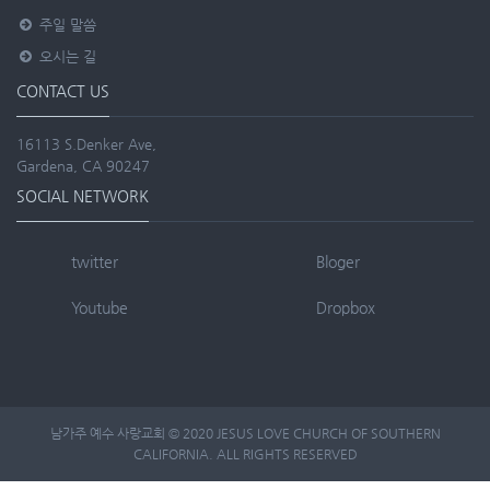
주일 말씀
오시는 길
CONTACT US
16113 S.Denker Ave,
Gardena, CA 90247
SOCIAL NETWORK
twitter
Bloger
Youtube
Dropbox
남가주 예수 사랑교회 © 2020 JESUS LOVE CHURCH OF SOUTHERN
CALIFORNIA. ALL RIGHTS RESERVED