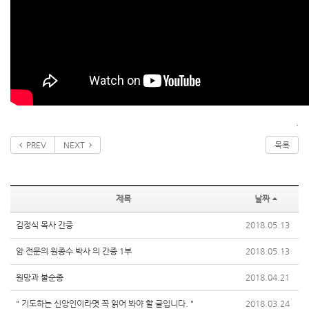
.
PREV
NEXT
목록
제목
날짜
김정식 목사 간증
2018.05.13
암 전문의 원종수 박사 의 간증 1부
2018.05.13
원망과 불순종
2018.04.21
" 기도하는 신앙인이라몃 꼭 읽어 봐야 할 글입니다. "
2018.03.24