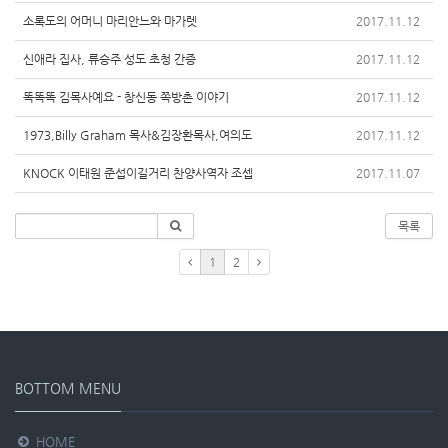
소록도의 어머니 마리안느와 마가렛
2017.11.12
신애라 집사, 류승주 성도 초청 간증
2017.11.12
똑똑똑 김목사예요 - 창신동 쪽방촌 이야기
2017.11.12
1973,Billy Graham 목사&김장환목사,여의도
2017.11.12
KNOCK 이태원 준섭이길거리 찬양사역자 조셉
2017.11.07
목록
1
2
BOTTOM MENU
HOME