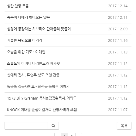
성탄 찬양 모음
2017.12.14
죽음이 나에게 찾아오는 날은
2017.12.11
성경에 등장하는 히브리어 단어들의 뜻풀이
2017.12.09
거룩한 욕망으로 이기라
2017.11.16
오늘을 위한 기도 - 이해인
2017.11.13
소록도의 어머니 마리안느와 마가렛
2017.11.12
신애라 집사, 류승주 성도 초청 간증
2017.11.12
똑똑똑 김목사예요 - 창신동 쪽방촌 이야기
2017.11.12
1973,Billy Graham 목사&김장환목사,여의도
2017.11.12
KNOCK 이태원 준섭이길거리 찬양사역자 조셉
2017.11.07
목록