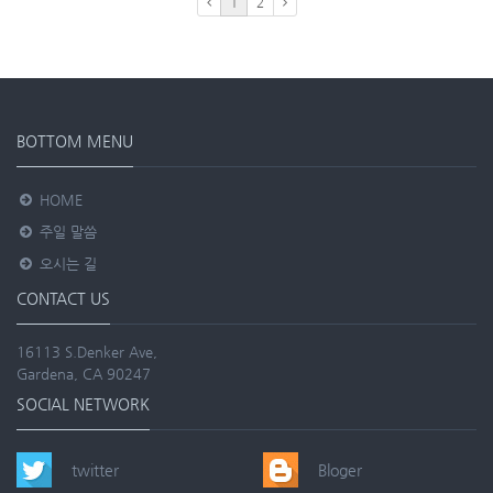
1
2
BOTTOM MENU
HOME
주일 말씀
오시는 길
CONTACT US
16113 S.Denker Ave,
Gardena, CA 90247
SOCIAL NETWORK
twitter
Bloger