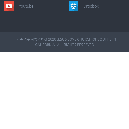
Youtube
Dropbox
남가주 예수 사랑교회 © 2020 JESUS LOVE CHURCH OF SOUTHERN
CALIFORNIA. ALL RIGHTS RESERVED