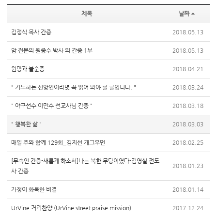
제목
날짜
김정식 목사 간증
2018.05.13
암 전문의 원종수 박사 의 간증 1부
2018.05.13
원망과 불순종
2018.04.21
" 기도하는 신앙인이라몃 꼭 읽어 봐야 할 글입니다. "
2018.03.24
" 야구선수 이만수 선교사님 간증 "
2018.03.18
" 행복한 삶 "
2018.03.03
매일 주와 함께 129회_김지선 개그우먼
2018.02.25
[무속인 간증-새롭게 하소서]나는 북한 무당이였다-김영실 전도
2018.01.23
사 간증
가정이 화목한 비결
2018.01.14
UrVine 거리찬양 (UrVine street praise mission)
2017.12.24