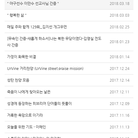
" 야구선수 이만수 선교사님 간증 "
2018.03.18
" 행복한 삶 "
2018.03.03
매일 주와 함께 129회_김지선 개그우먼
2018.02.25
[무속인 간증-새롭게 하소서]나는 북한 무당이였다-김영실 전도
2018.01.23
사 간증
가정이 화목한 비결
2018.01.14
UrVine 거리찬양 (UrVine street praise mission)
2017.12.24
성탄 찬양 모음
2017.12.14
죽음이 나에게 찾아오는 날은
2017.12.11
성경에 등장하는 히브리어 단어들의 뜻풀이
2017.12.09
거룩한 욕망으로 이기라
2017.11.16
오늘을 위한 기도 - 이해인
2017.11.13