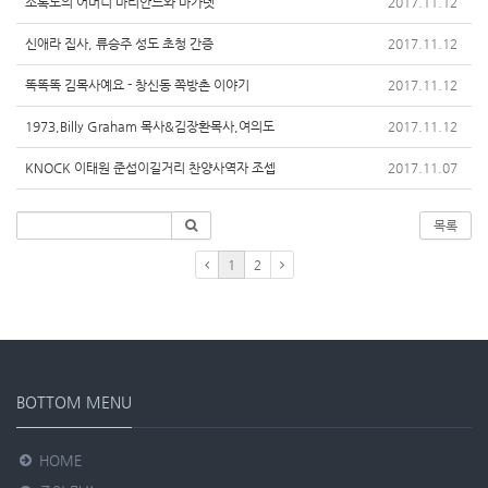
소록도의 어머니 마리안느와 마가렛
2017.11.12
신애라 집사, 류승주 성도 초청 간증
2017.11.12
똑똑똑 김목사예요 - 창신동 쪽방촌 이야기
2017.11.12
1973,Billy Graham 목사&김장환목사,여의도
2017.11.12
KNOCK 이태원 준섭이길거리 찬양사역자 조셉
2017.11.07
목록
1
2
BOTTOM MENU
HOME