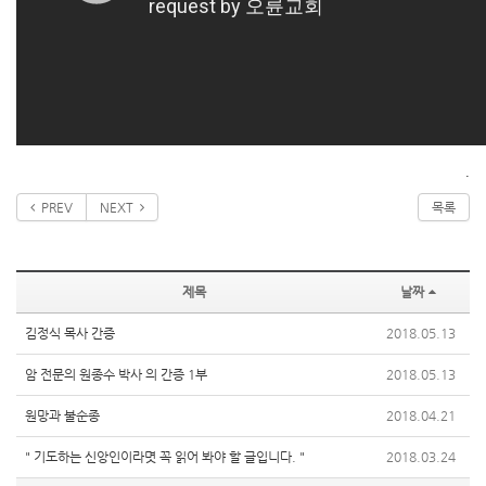
.
PREV
NEXT
목록
제목
날짜
김정식 목사 간증
2018.05.13
암 전문의 원종수 박사 의 간증 1부
2018.05.13
원망과 불순종
2018.04.21
" 기도하는 신앙인이라몃 꼭 읽어 봐야 할 글입니다. "
2018.03.24