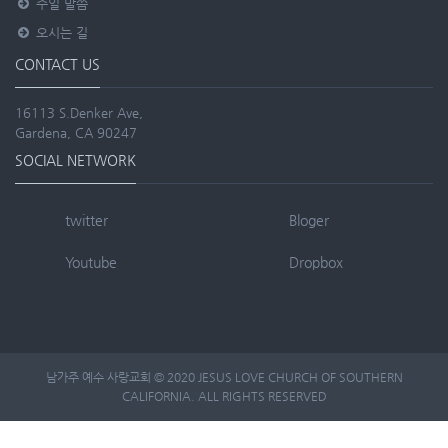
주일 말씀
오시는 길
CONTACT US
16113 S.Denker Ave,
Gardena, CA 90247
SOCIAL NETWORK
twitter
Bloger
Youtube
Dropbox
남가주 예수 사랑교회 © 2020 JESUS LOVE CHURCH OF SOUTHERN
CALIFORNIA. ALL RIGHTS RESERVED