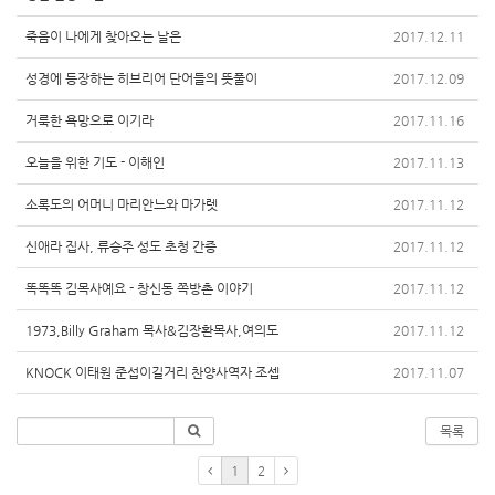
죽음이 나에게 찾아오는 날은
2017.12.11
성경에 등장하는 히브리어 단어들의 뜻풀이
2017.12.09
거룩한 욕망으로 이기라
2017.11.16
오늘을 위한 기도 - 이해인
2017.11.13
소록도의 어머니 마리안느와 마가렛
2017.11.12
신애라 집사, 류승주 성도 초청 간증
2017.11.12
똑똑똑 김목사예요 - 창신동 쪽방촌 이야기
2017.11.12
1973,Billy Graham 목사&김장환목사,여의도
2017.11.12
KNOCK 이태원 준섭이길거리 찬양사역자 조셉
2017.11.07
목록
1
2