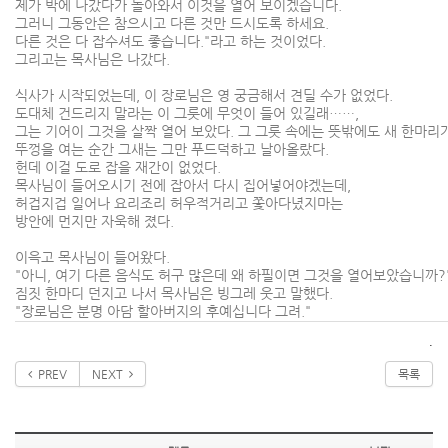
제가 박에 나갔다가 돌아와서 이것을 열어 보이겠습니다.
그러니 그동안은 참으시고 다른 것만 드시도록 하세요.
다른 것은 다 잡수셔도 좋습니다."라고 하는 것이었다.
그리고는 목사님은 나갔다.
식사가 시작되었는데, 이 장로님은 영 궁금해서 견딜 수가 없었다.
도대체 건드리지 말라는 이 그릇에 무엇이 들어 있길래……,
그는 기어이 그것을 살짝 열어 보았다. 그 그릇 속에는 뜻밖에도 새 한마리가
뚜껑을 여는 순간 그새는 그만 푸드덕하고 날아올랐다.
헌데 이걸 도로 잡을 재간이 없었다.
목사님이 들어오시기 전에 잡아서 다시 집어넣어야겠는데,
허겁지겁 일어나 요리조리 허우적거리고 쫓아다녔지마는
방안에 먼지만 자욱해 졌다.
이윽고 목사님이 들어왔다.
"아니, 여기 다른 음식도 허구 많은데 왜 하필이면 그것을 열어보았습니까?
짐짓 한마디 던지고 나서 목사님은 빙그레 웃고 말했다.
"장로님은 분명 아담 할아버지의 후예십니다 그려."
.
PREV
NEXT
목록