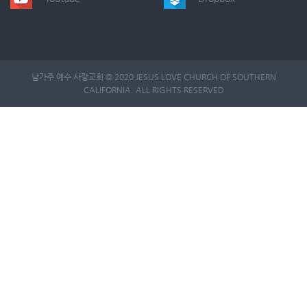
남가주 예수 사랑교회 © 2020 JESUS LOVE CHURCH OF SOUTHERN
CALIFORNIA. ALL RIGHTS RESERVED