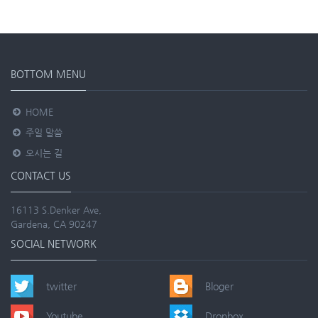
BOTTOM MENU
HOME
주일 말씀
오시는 길
CONTACT US
16113 S.Denker Ave,
Gardena, CA 90247
SOCIAL NETWORK
twitter
Bloger
Youtube
Dropbox