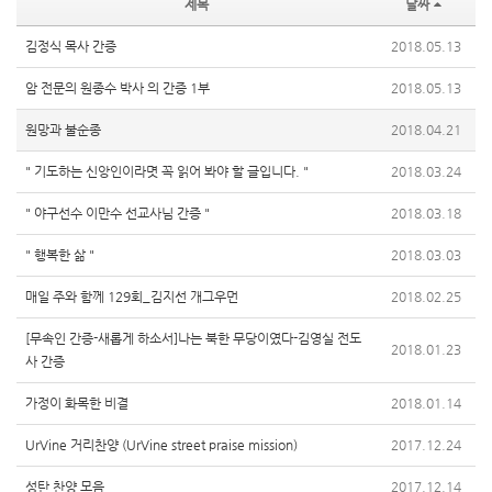
제목
날짜
김정식 목사 간증
2018.05.13
암 전문의 원종수 박사 의 간증 1부
2018.05.13
원망과 불순종
2018.04.21
" 기도하는 신앙인이라몃 꼭 읽어 봐야 할 글입니다. "
2018.03.24
" 야구선수 이만수 선교사님 간증 "
2018.03.18
" 행복한 삶 "
2018.03.03
매일 주와 함께 129회_김지선 개그우먼
2018.02.25
[무속인 간증-새롭게 하소서]나는 북한 무당이였다-김영실 전도
2018.01.23
사 간증
가정이 화목한 비결
2018.01.14
UrVine 거리찬양 (UrVine street praise mission)
2017.12.24
성탄 찬양 모음
2017.12.14