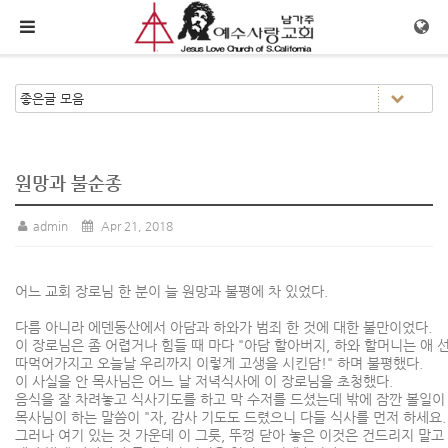
메뉴 건너뛰기
원망과 불순종
admin
Apr 21, 2018
어느 교회 장로님 한 분이 늘 원망과 불평에 차 있었다.
다름 아니라 에덴동산에서 아담과 하와가 범죄 한 것에 대한 불만이었다.
이 장로님은 좀 어렵거나 힘들 때 마다 "아담 할아버지, 하와 할머니는 애 
따먹어가지고 오늘날 우리까지 이렇게 고생을 시킨담!" 하며 불평했다.
이 사실을 안 목사님은 어느 날 저녁식사에 이 장로님을 초청했다.
음식을 잘 차려놓고 식사기도를 하고 막 수저를 드셨는데 밖에 잠깐 볼일이
목사님이 하는 말씀이 "자, 감사 기도도 드렸으니 다들 식사를 먼저 하세요.
그러나 여기 있는 것 가운데 이 그릇, 뚜껑 닫아 놓은 이것은 건드리지 말고