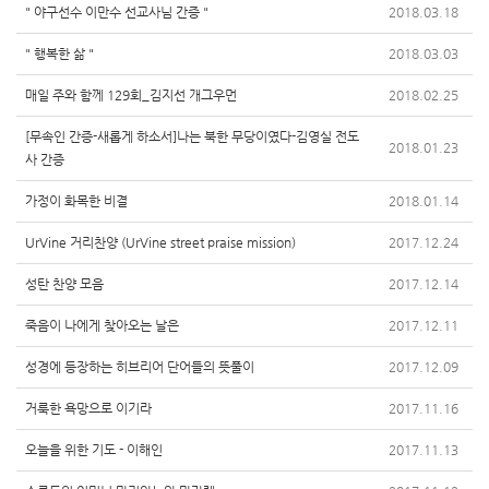
" 야구선수 이만수 선교사님 간증 "
2018.03.18
" 행복한 삶 "
2018.03.03
매일 주와 함께 129회_김지선 개그우먼
2018.02.25
[무속인 간증-새롭게 하소서]나는 북한 무당이였다-김영실 전도
2018.01.23
사 간증
가정이 화목한 비결
2018.01.14
UrVine 거리찬양 (UrVine street praise mission)
2017.12.24
성탄 찬양 모음
2017.12.14
죽음이 나에게 찾아오는 날은
2017.12.11
성경에 등장하는 히브리어 단어들의 뜻풀이
2017.12.09
거룩한 욕망으로 이기라
2017.11.16
오늘을 위한 기도 - 이해인
2017.11.13