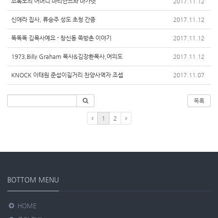
소록도의 어머니 마리안느와 마가렛
2017.11.12
신애라 집사, 류승주 성도 초청 간증
2017.11.12
똑똑똑 김목사예요 - 창신동 쪽방촌 이야기
2017.11.12
1973,Billy Graham 목사&김장환목사,여의도
2017.11.12
KNOCK 이태원 준섭이길거리 찬양사역자 조셉
2017.11.07
목록
1
2
BOTTOM MENU
HOME