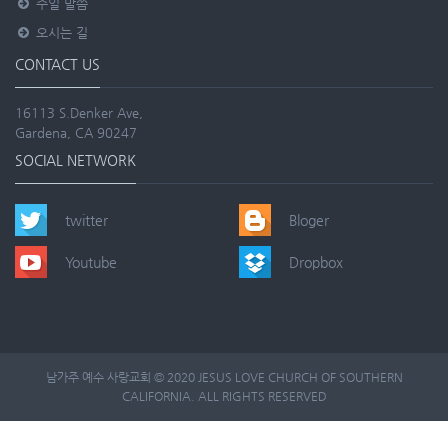
주일 말씀
오시는 길
CONTACT US
16113 S.Denker Ave,
Gardena, CA 90247
SOCIAL NETWORK
twitter
Bloger
Youtube
Dropbox
남가주 예수 사랑교회 © 2020 JESUS LOVE CHURCH OF SOUTHERN
CALIFORNIA. ALL RIGHTS RESERVED