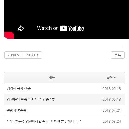
.
PREV
NEXT
목록
제목
날짜
김정식 목사 간증
2018.05.13
암 전문의 원종수 박사 의 간증 1부
2018.05.13
원망과 불순종
2018.04.21
" 기도하는 신앙인이라몃 꼭 읽어 봐야 할 글입니다. "
2018.03.24