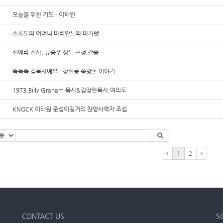
오늘을 위한 기도 - 이해인
소록도의 어머니 마리안느와 마가렛
신애라 집사, 류승주 성도 초청 간증
똑똑똑 김목사예요 - 창신동 쪽방촌 이야기
1973,Billy Graham 목사&김장환목사,여의도
KNOCK 이태원 준섭이길거리 찬양사역자 조셉
1
2
CONTACT US
S