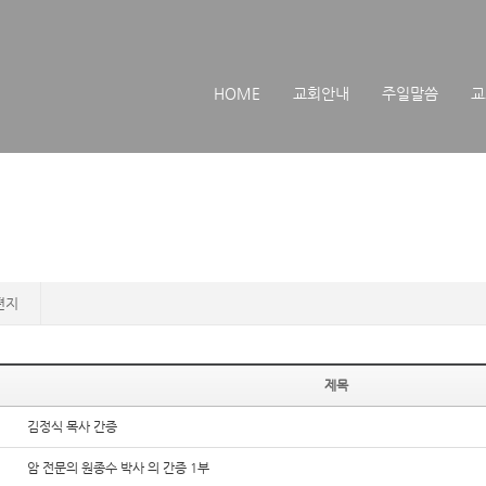
메뉴 건너뛰기
HOME
교회안내
주일말씀
교
편지
제목
김정식 목사 간증
암 전문의 원종수 박사 의 간증 1부