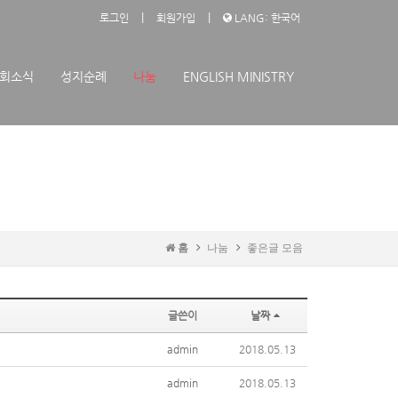
|
|
로그인
회원가입
LANG: 한국어
회소식
성지순례
나눔
ENGLISH MINISTRY
홈
나눔
좋은글 모음
글쓴이
날짜
admin
2018.05.13
admin
2018.05.13