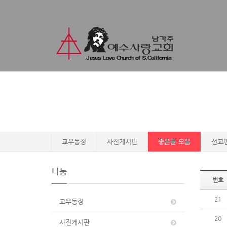
교우동정
사진게시판
좋은글 모음
선교
나눔
번호
21
교우동정
20
사진게시판