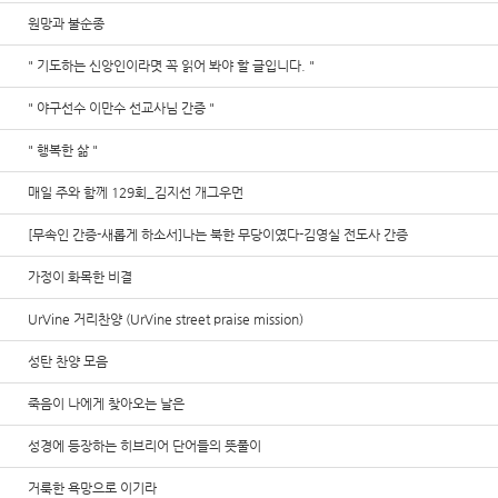
원망과 불순종
" 기도하는 신앙인이라몃 꼭 읽어 봐야 할 글입니다. "
" 야구선수 이만수 선교사님 간증 "
" 행복한 삶 "
매일 주와 함께 129회_김지선 개그우먼
[무속인 간증-새롭게 하소서]나는 북한 무당이였다-김영실 전도사 간증
가정이 화목한 비결
UrVine 거리찬양 (UrVine street praise mission)
성탄 찬양 모음
죽음이 나에게 찾아오는 날은
성경에 등장하는 히브리어 단어들의 뜻풀이
거룩한 욕망으로 이기라