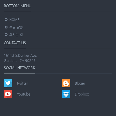
BOTTOM MENU
HOME
주일 말씀
오시는 길
CONTACT US
16113 S.Denker Ave,
Gardena, CA 90247
SOCIAL NETWORK
twitter
Bloger
Youtube
Dropbox