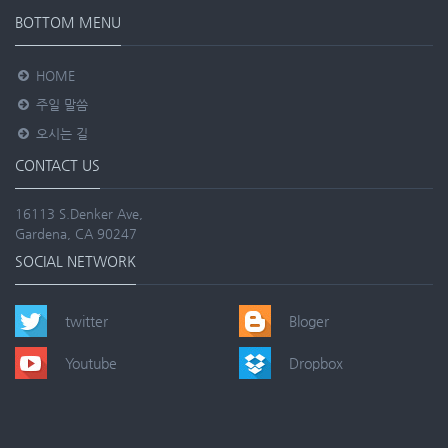
BOTTOM MENU
HOME
주일 말씀
오시는 길
CONTACT US
16113 S.Denker Ave,
Gardena, CA 90247
SOCIAL NETWORK
twitter
Bloger
Youtube
Dropbox