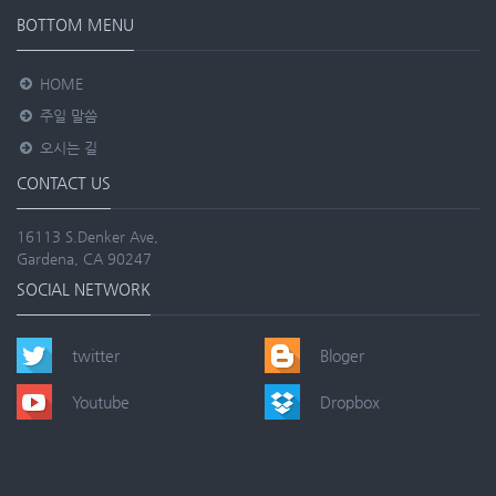
BOTTOM MENU
HOME
주일 말씀
오시는 길
CONTACT US
16113 S.Denker Ave,
Gardena, CA 90247
SOCIAL NETWORK
twitter
Bloger
Youtube
Dropbox