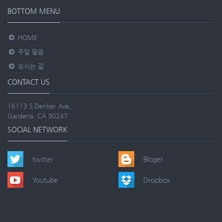
BOTTOM MENU
HOME
주일 말씀
오시는 길
CONTACT US
16113 S.Denker Ave,
Gardena, CA 90247
SOCIAL NETWORK
twitter
Bloger
Youtube
Dropbox