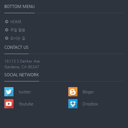
BOTTOM MENU
HOME
주일 말씀
오시는 길
CONTACT US
16113 S.Denker Ave,
Gardena, CA 90247
SOCIAL NETWORK
twitter
Bloger
Youtube
Dropbox