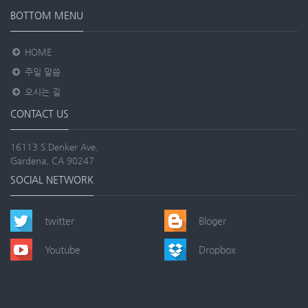
BOTTOM MENU
HOME
주일 말씀
오시는 길
CONTACT US
16113 S.Denker Ave,
Gardena, CA 90247
SOCIAL NETWORK
twitter
Bloger
Youtube
Dropbox