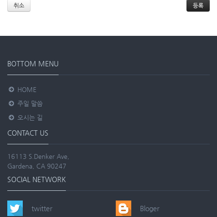
취소
BOTTOM MENU
HOME
주일 말씀
오시는 길
CONTACT US
16113 S.Denker Ave,
Gardena, CA 90247
SOCIAL NETWORK
twitter
Bloger