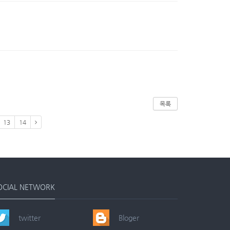
목록
13
14
OCIAL NETWORK
twitter
Bloger