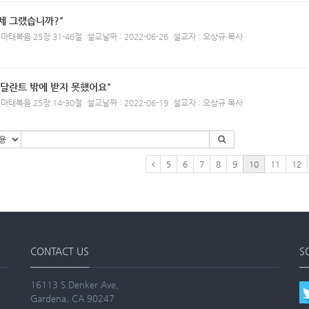
제 그랬습니까?"
 마태복음 25장 31-46절
설교날짜 : 2022-06-26
설교자 : 오상규 목사
 달란트 밖에 받지 못했어요"
 마태복음 25장 14-30절
설교날짜 : 2022-06-19
설교자 : 오상규 목사
5
6
7
8
9
10
11
12
CONTACT US
S
16113 S.Denker Ave,
Gardena, CA 90247