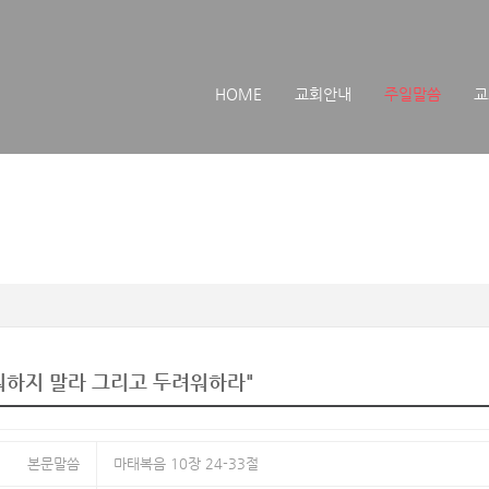
메뉴 건너뛰기
HOME
교회안내
주일말씀
교
워하지 말라 그리고 두려워하라"
본문말씀
마태복음 10장 24-33절