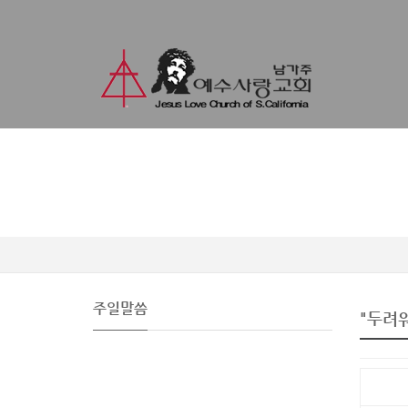
주일말씀
"두려