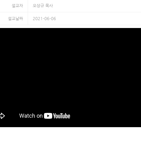
설교자
오상규 목사
설교날짜
2021-06-06