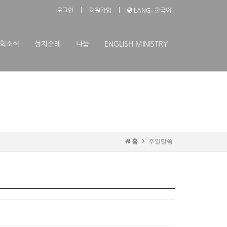
|
|
로그인
회원가입
LANG: 한국어
회소식
성지순례
나눔
ENGLISH MINISTRY
홈
주일말씀