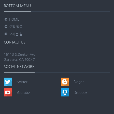
BOTTOM MENU
HOME
주일 말씀
오시는 길
CONTACT US
16113 S.Denker Ave,
Gardena, CA 90247
SOCIAL NETWORK
twitter
Bloger
Youtube
Dropbox