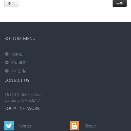
취소
BOTTOM MENU
HOME
주일 말씀
오시는 길
CONTACT US
16113 S.Denker Ave,
Gardena, CA 90247
SOCIAL NETWORK
twitter
Bloger