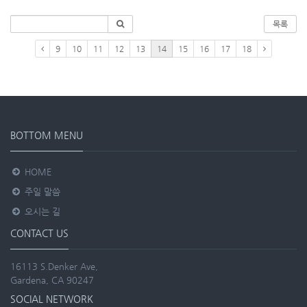
목록
9
10
11
12
13
14
15
16
17
18
BOTTOM MENU
HOME
주일 말씀
오시는 길
CONTACT US
16113 S.Denker Ave,
Gardena, CA 90247
SOCIAL NETWORK