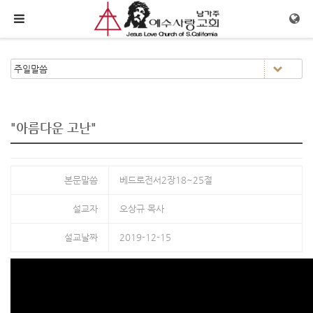
메뉴 건너뛰기
"아름다운 고난"
본문말씀
베드로전서2장18~25절
설교자
오상규 목사
설교날짜
2019-12-15