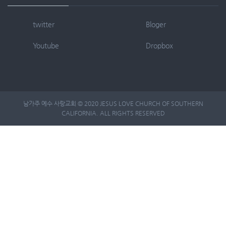
twitter
Bloger
Youtube
Dropbox
남가주 예수 사랑교회 © 2020 JESUS LOVE CHURCH OF SOUTHERN
CALIFORNIA. ALL RIGHTS RESERVED