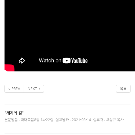
.
PREV
NEXT
목록
"제자의 길"
본문말씀 : 마태복음8장 14-22절
설교날짜 : 2021-03-14
설교자 : 오상규 목사