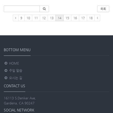
목록
9
10
11
12
13
14
15
16
17
18
BOTTOM MENU
HOME
주일 말씀
오시는 길
CONTACT US
16113 S.Denker Ave,
Gardena, CA 90247
SOCIAL NETWORK