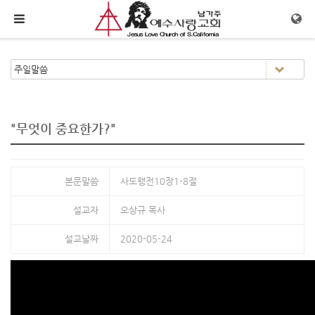
메뉴 건너뛰기
"무엇이 중요한가?"
본문말씀
사도행전10장1-8절
설교자
오상규 목사
설교날짜
2020-05-24