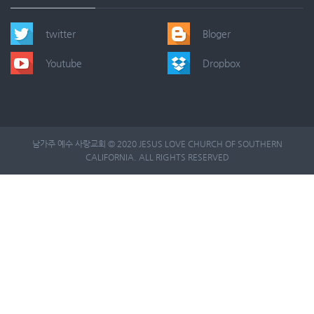
twitter
Bloger
Youtube
Dropbox
남가주 예수 사랑교회 © 2020 JESUS LOVE CHURCH OF SOUTHERN
CALIFORNIA. ALL RIGHTS RESERVED