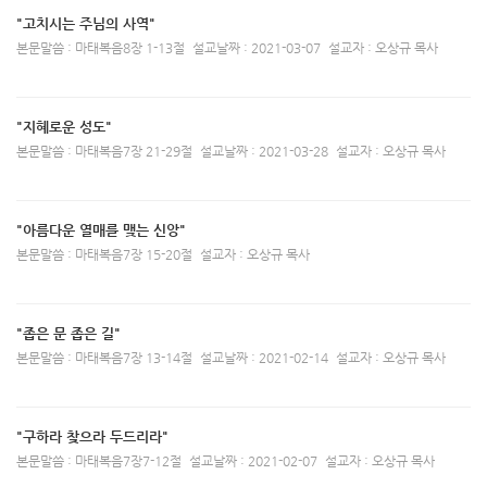
"고치시는 주님의 사역"
본문말씀 : 마태복음8장 1-13절
설교날짜 : 2021-03-07
설교자 : 오상규 목사
"지혜로운 성도"
본문말씀 : 마태복음7장 21-29절
설교날짜 : 2021-03-28
설교자 : 오상규 목사
"아름다운 열매를 맺는 신앙"
본문말씀 : 마태복음7장 15-20절
설교자 : 오상규 목사
"좁은 문 좁은 길"
본문말씀 : 마태복음7장 13-14절
설교날짜 : 2021-02-14
설교자 : 오상규 목사
"구하라 찾으라 두드리라"
본문말씀 : 마태복음7장7-12절
설교날짜 : 2021-02-07
설교자 : 오상규 목사