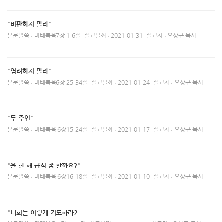
"비판하지 말라"
본문말씀 : 마태복음7장 1-6절
설교날짜 : 2021-01-31
설교자 : 오상규 목사
"염려하지 말라"
본문말씀 : 마태복음6장 25-34절
설교날짜 : 2021-01-24
설교자 : 오상규 목사
"두 주인"
본문말씀 : 마태복음 6장15-24절
설교날짜 : 2021-01-17
설교자 : 오상규 목사
"올 한 해 금식 좀 할까요?"
본문말씀 : 마태복음 6장16-18절
설교날짜 : 2021-01-10
설교자 : 오상규 목사
"너희는 이렇게 기도하라2