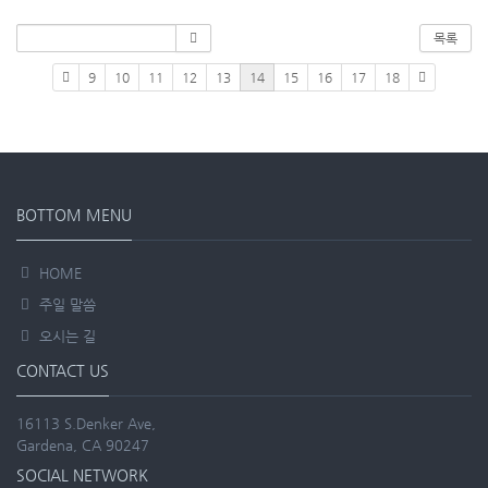
목록
9
10
11
12
13
14
15
16
17
18
BOTTOM MENU
HOME
주일 말씀
오시는 길
CONTACT US
16113 S.Denker Ave,
Gardena, CA 90247
SOCIAL NETWORK