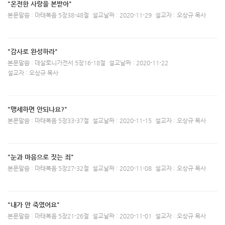
"온전한 사랑을 본받아"
본문말씀 : 마태복음 5장38-48절
설교날짜 : 2020-11-29
설교자 : 오상규 목사
"감사로 완성하라"
본문말씀 : 데살로니가전서 5장16-18절
설교날짜 : 2020-11-22
설교자 : 오상규 목사
"맹세하면 안되나요?"
본문말씀 : 마태복음 5장33-37절
설교날짜 : 2020-11-15
설교자 : 오상규 목사
"눈과 마음으로 짓는 죄"
본문말씀 : 마태복음 5장27-32절
설교날짜 : 2020-11-08
설교자 : 오상규 목사
"내가 안 죽였어요"
본문말씀 : 마태복음 5장21-26절
설교날짜 : 2020-11-01
설교자 : 오상규 목사