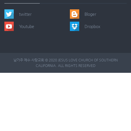
twitter
Bloger
Youtube
Dropbox
남가주 예수 사랑교회 © 2020 JESUS LOVE CHURCH OF SOUTHERN
CALIFORNIA. ALL RIGHTS RESERVED