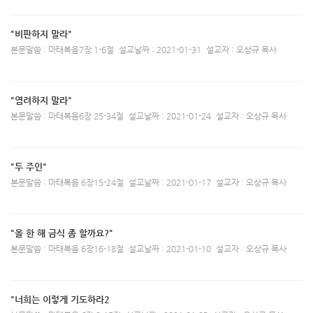
"비판하지 말라"
본문말씀 : 마태복음7장 1-6절
설교날짜 : 2021-01-31
설교자 : 오상규 목사
"염려하지 말라"
본문말씀 : 마태복음6장 25-34절
설교날짜 : 2021-01-24
설교자 : 오상규 목사
"두 주인"
본문말씀 : 마태복음 6장15-24절
설교날짜 : 2021-01-17
설교자 : 오상규 목사
"올 한 해 금식 좀 할까요?"
본문말씀 : 마태복음 6장16-18절
설교날짜 : 2021-01-10
설교자 : 오상규 목사
"너희는 이렇게 기도하라2