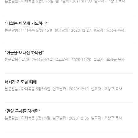
본문말씀 : 마태복음 6장 9-15절
설교날짜 : 2021-01-03
설교자 : 오상규 목사
"너희는 이렇게 기도하라"
본문말씀 : 마태복음 6장9-15절
설교날짜 : 2020-12-27
설교자 : 오상규 목사
"아들을 보내신 하나님"
본문말씀 : 갈라디아서4장4-7절
설교날짜 : 2020-12-20
설교자 : 오상규 목사
너희가 기도할 때에
본문말씀 : 마태복음 6장5-8절
설교날짜 : 2020-12-13
설교자 : 오상규 목사
"만일 구제를 하려면"
본문말씀 : 마태복음 6장1-4절
설교날짜 : 2020-12-06
설교자 : 오상규 목사