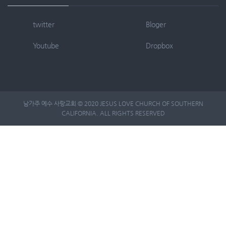
twitter
Bloger
Youtube
Dropbox
남가주 예수 사랑교회 © 2020 JESUS LOVE CHURCH OF SOUTHERN
CALIFORNIA. ALL RIGHTS RESERVED