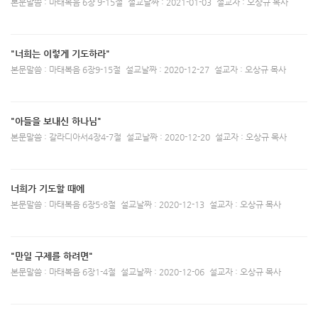
본문말씀 : 마태복음 6장 9-15절
설교날짜 : 2021-01-03
설교자 : 오상규 목사
"너희는 이렇게 기도하라"
본문말씀 : 마태복음 6장9-15절
설교날짜 : 2020-12-27
설교자 : 오상규 목사
"아들을 보내신 하나님"
본문말씀 : 갈라디아서4장4-7절
설교날짜 : 2020-12-20
설교자 : 오상규 목사
너희가 기도할 때에
본문말씀 : 마태복음 6장5-8절
설교날짜 : 2020-12-13
설교자 : 오상규 목사
"만일 구제를 하려면"
본문말씀 : 마태복음 6장1-4절
설교날짜 : 2020-12-06
설교자 : 오상규 목사