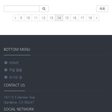
목록
9
10
11
12
13
14
15
16
17
18
BOTTOM MENU
HOME
주일 말씀
오시는 길
CONTACT US
16113 S.Denker Ave,
Gardena, CA 90247
SOCIAL NETWORK