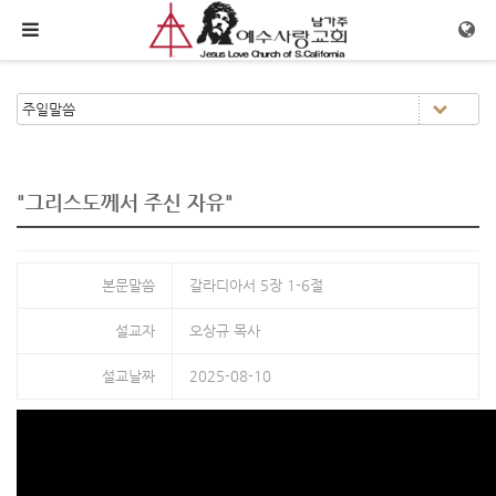
메뉴 건너뛰기
"그리스도께서 주신 자유"
본문말씀
갈라디아서 5장 1-6절
설교자
오상규 목사
설교날짜
2025-08-10