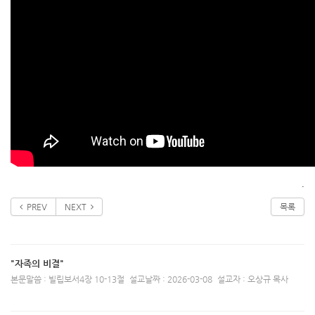
.
PREV
NEXT
목록
"자족의 비결"
본문말씀 : 빌립보서4장 10-13절
설교날짜 : 2026-03-08
설교자 : 오상규 목사