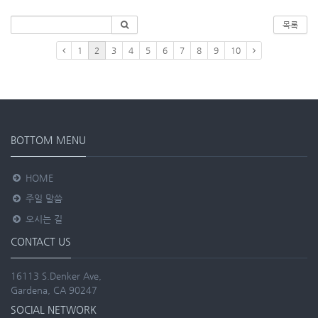
목록
1
2
3
4
5
6
7
8
9
10
BOTTOM MENU
HOME
주일 말씀
오시는 길
CONTACT US
16113 S.Denker Ave,
Gardena, CA 90247
SOCIAL NETWORK