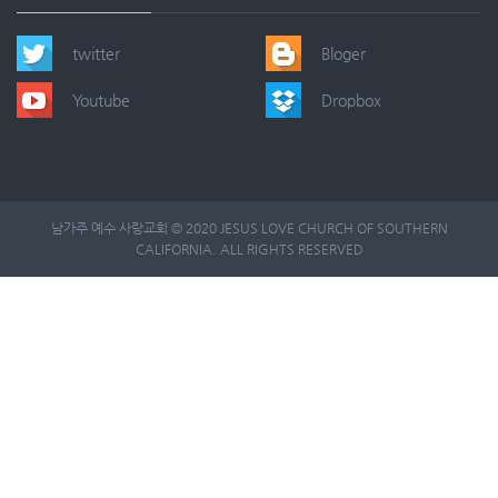
twitter
Bloger
Youtube
Dropbox
남가주 예수 사랑교회 © 2020 JESUS LOVE CHURCH OF SOUTHERN
CALIFORNIA. ALL RIGHTS RESERVED