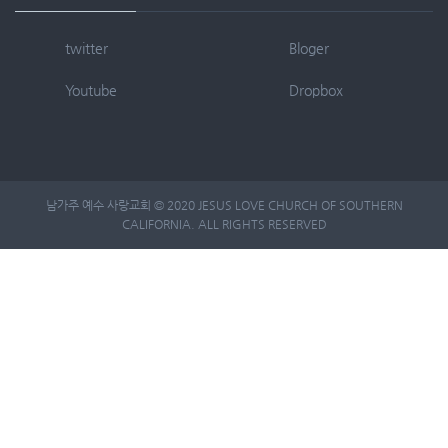
twitter
Bloger
Youtube
Dropbox
남가주 예수 사랑교회 © 2020 JESUS LOVE CHURCH OF SOUTHERN
CALIFORNIA. ALL RIGHTS RESERVED