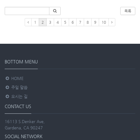
목록
1
2
3
4
5
6
7
8
9
10
BOTTOM MENU
HOME
주일 말씀
오시는 길
CONTACT US
16113 S.Denker Ave,
Gardena, CA 90247
SOCIAL NETWORK