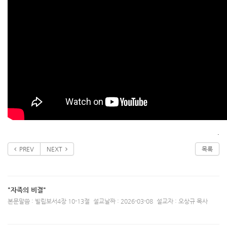
.
PREV
NEXT
목록
"자족의 비결"
본문말씀 : 빌립보서4장 10-13절
설교날짜 : 2026-03-08
설교자 : 오상규 목사