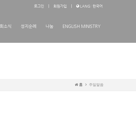
|
|
로그인
회원가입
LANG: 한국어
회소식
성지순례
나눔
ENGLISH MINISTRY
홈
주일말씀