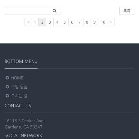
목록
1
2
3
4
5
6
7
8
9
10
BOTTOM MENU
HOME
주일 말씀
오시는 길
CONTACT US
16113 S.Denker Ave,
Gardena, CA 90247
SOCIAL NETWORK