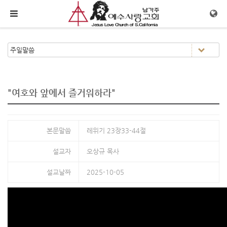
메뉴 건너뛰기
"여호와 앞에서 즐거워하라"
본문말씀
레위기 23장33-44절
설교자
오상규 목사
설교날짜
2025-10-05