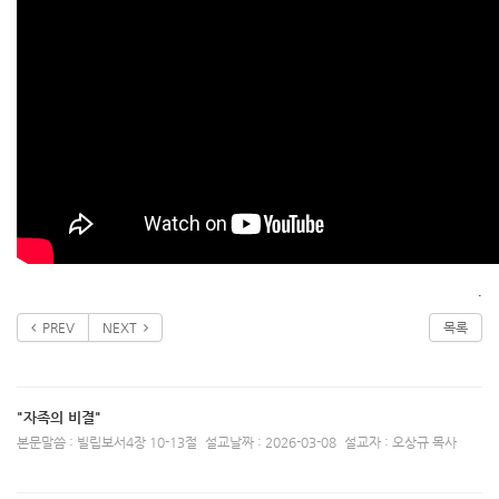
.
PREV
NEXT
목록
"자족의 비결"
본문말씀 : 빌립보서4장 10-13절
설교날짜 : 2026-03-08
설교자 : 오상규 목사