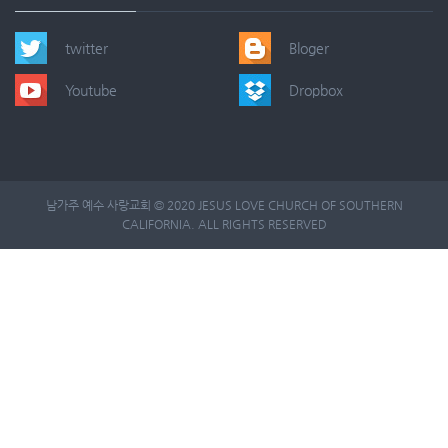
twitter
Bloger
Youtube
Dropbox
남가주 예수 사랑교회 © 2020 JESUS LOVE CHURCH OF SOUTHERN
CALIFORNIA. ALL RIGHTS RESERVED