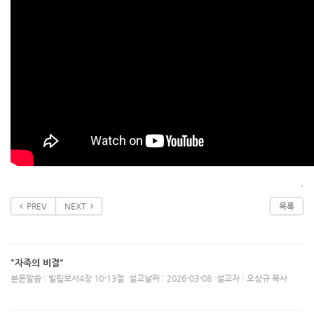
.
PREV
NEXT
목록
"자족의 비결"
본문말씀 : 빌립보서4장 10-13절
설교날짜 : 2026-03-08
설교자 : 오상규 목사