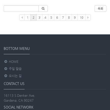
목록
1
2
3
4
5
6
7
8
9
10
BOTTOM MENU
HOME
주일 말씀
오시는 길
CONTACT US
16113 S.Denker Ave,
Gardena, CA 90247
SOCIAL NETWORK