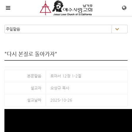
메뉴 건너뛰기
"다시 본질로 돌아가자"
본문말씀
로마서 12장 1-2절
설교자
오상규 목사
설교날짜
2025-10-26