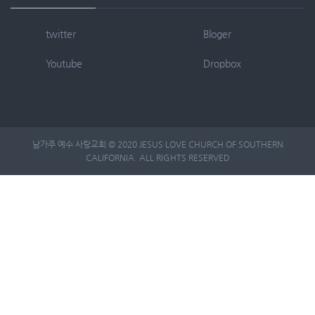
twitter
Bloger
Youtube
Dropbox
남가주 예수 사랑교회 © 2020 JESUS LOVE CHURCH OF SOUTHERN
CALIFORNIA. ALL RIGHTS RESERVED