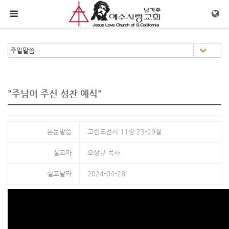
메뉴 건너뛰기
"주님이 주신 성찬 예식"
본문말씀
고린도전서 11장 23-29절
설교자
오상규 목사
설교날짜
2024-04-28