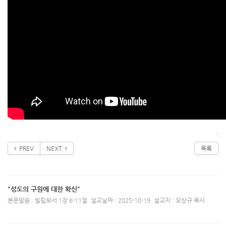
.
PREV
NEXT
목록
"성도의 구원에 대한 확신"
본문말씀 : 빌립보서 1장 6-11절
설교날짜 : 2025-10-19
설교자 : 오상규 목사