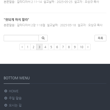
본문말씀 : 갈라디아서 2:11-14
설교날짜 : 2025-05-25
설교자 : 오상규 목사
"헛되게 하지 말라"
본문말씀 : 갈라디아서 2장 1-18절
설교날짜 : 2025-05-18
설교자 : 오상규 목사
목록
1
2
3
4
5
6
7
8
9
10
BOTTOM MENU
HOME
주일 말씀
오시는 길