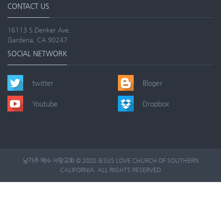
CONTACT US
16113 S.Denker Ave,
Gardena, CA 90247
SOCIAL NETWORK
twitter
Bloger
Youtube
Dropbox
남가주 예수 사랑교회 © 2020 JESUS LOVE CHURCH OF SOUTHERN
CALIFORNIA. ALL RIGHTS RESERVED