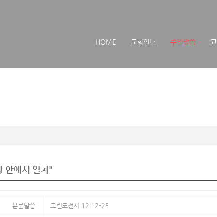
메뉴 건너뛰기
HOME
교회안내
주일말씀
교
성 안에서 일치"
본문말씀
고린도전서 12:12-25