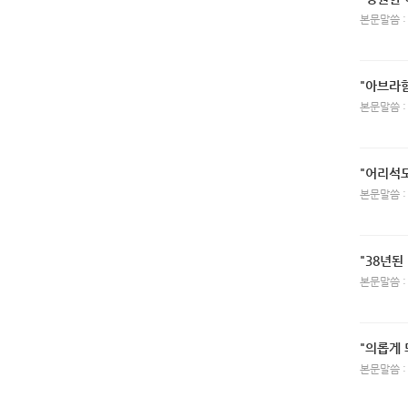
본문말씀 :
"아브라함
본문말씀 :
"어리석
본문말씀 :
"38년된
본문말씀 :
"의롭게 
본문말씀 :