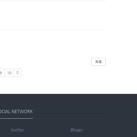
목록
9
10
OCIAL NETWORK
twitter
Bloger