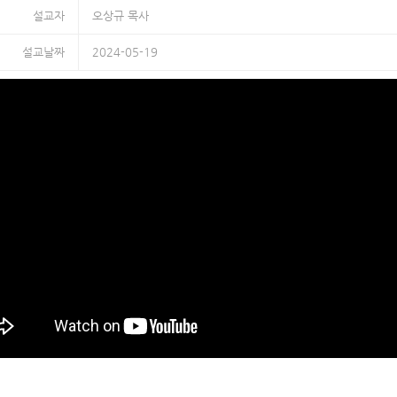
설교자
오상규 목사
설교날짜
2024-05-19