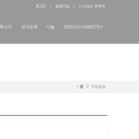
|
|
로그인
회원가입
LANG: 한국어
회소식
성지순례
나눔
ENGLISH MINISTRY
홈
주일말씀