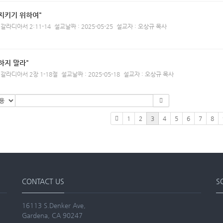
지키기 위하여"
 갈라디아서 2:11-14
설교날짜 : 2025-05-25
설교자 : 오상규 목사
하지 말라"
 갈라디아서 2장 1-18절
설교날짜 : 2025-05-18
설교자 : 오상규 목사
1
2
3
4
5
6
7
8
CONTACT US
S
16113 S.Denker Ave,
Gardena, CA 90247