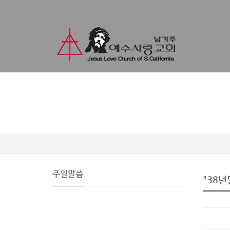
주일말씀
"38년