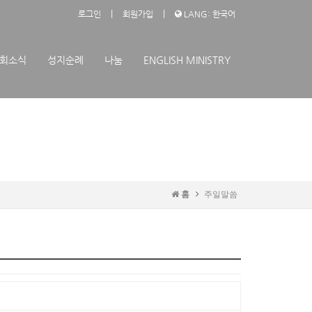
|
|
로그인
회원가입
LANG: 한국어
회소식
성지순례
나눔
ENGLISH MINISTRY
홈
주일말씀