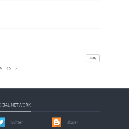
목록
9
10
OCIAL NETWORK
twitter
Bloger