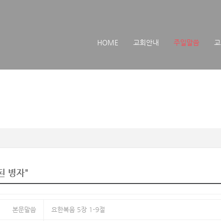
메뉴 건너뛰기
HOME
교회안내
주일말씀
교
된 병자"
본문말씀
요한복음 5장 1-9절