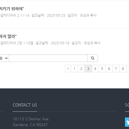
지키기 위하여"
 갈라디아서 2:11-14
설교날짜 : 2025-05-25
설교자 : 오상규 목사
하지 말라"
 갈라디아서 2장 1-18절
설교날짜 : 2025-05-18
설교자 : 오상규 목사
1
2
3
4
5
6
7
8
CONTACT US
S
16113 S.Denker Ave,
Gardena, CA 90247