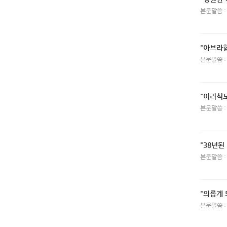
본문말씀 :
"아브라함
본문말씀 :
"어리석
본문말씀 :
"38년된
본문말씀 :
"의롭게 
본문말씀 :