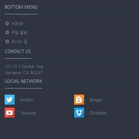
BOTTOM MENU
HOME
주일 말씀
오시는 길
CONTACT US
16113 S.Denker Ave,
Gardena, CA 90247
SOCIAL NETWORK
twitter
Bloger
Youtube
Dropbox