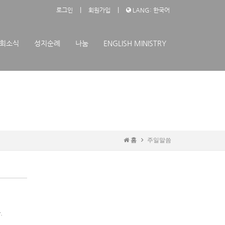
|
|
로그인
회원가입
LANG: 한국어
회소식
성지순례
나눔
ENGLISH MINISTRY
홈
주일말씀
.