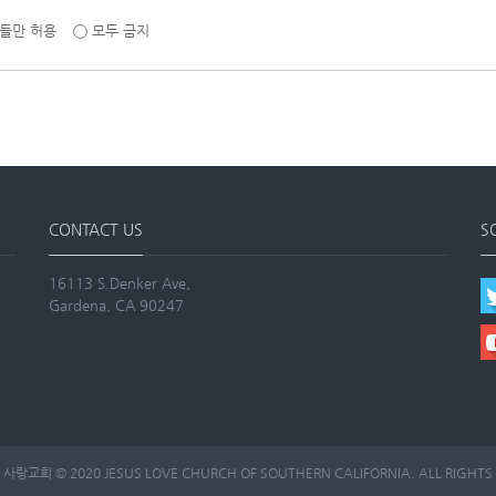
들만 허용
모두 금지
CONTACT US
S
16113 S.Denker Ave,
Gardena, CA 90247
랑교회 © 2020 JESUS LOVE CHURCH OF SOUTHERN CALIFORNIA. ALL RIGHTS