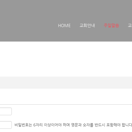
메뉴 건너뛰기
HOME
교회안내
주일말씀
교
비밀번호는 6자리 이상이어야 하며 영문과 숫자를 반드시 포함해야 합니다