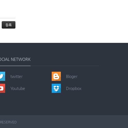
OCIAL NETWORK
twitter
Bloger
Youtube
Dropbox
 RESERVED