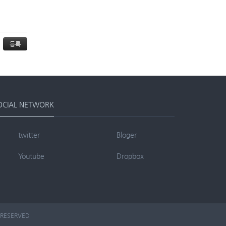
OCIAL NETWORK
twitter
Bloger
Youtube
Dropbox
 RESERVED