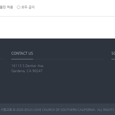
들만 허용
모두 금지
CONTACT US
S
16113 S.Denker Ave,
Gardena, CA 90247
랑교회 © 2020 JESUS LOVE CHURCH OF SOUTHERN CALIFORNIA. ALL RIGHTS