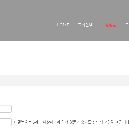
메뉴 건너뛰기
HOME
교회안내
주일말씀
교
비밀번호는 6자리 이상이어야 하며 영문과 숫자를 반드시 포함해야 합니다