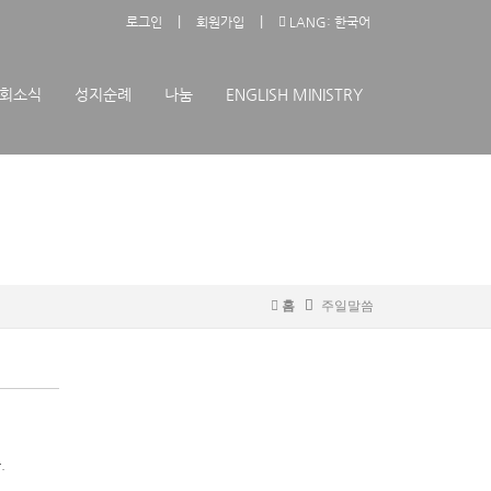
|
|
로그인
회원가입
LANG: 한국어
회소식
성지순례
나눔
ENGLISH MINISTRY
홈
주일말씀
.