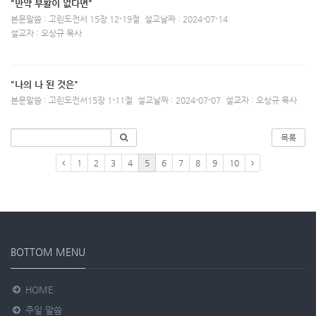
"만약 부활이 없다면"
본문말씀 : 고린도전서 15장 12-19절
설교날짜 : 2024-07-14
설교자 : 오상규 목사
"나의 나 된 것은"
본문말씀 : 고린도전서15장 1-11절
설교날짜 : 2024-07-07
설교자 : 오상규 목사
목록
1
2
3
4
5
6
7
8
9
10
BOTTOM MENU
HOME
주일 말씀