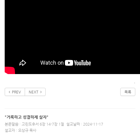
.
PREV
NEXT
목록
"거룩하고 성결하제 살자"
본문말씀 : 고린도후서 6장 14-7장 1절
설교날짜 : 2024-11-17
설교자 : 오상규 목사