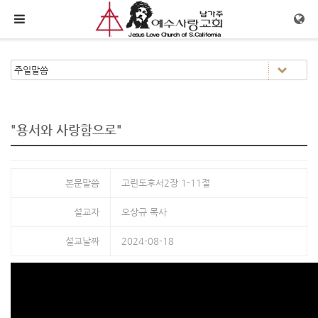
메뉴 건너뛰기
"용서와 사랑함으로"
본문말씀
고린도후서2장 1-11절
설교자
오상규 목사
설교날짜
2024-08-18