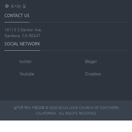
오시는 길
CONTACT US
16113 S.Denker Ave,
Gardena, CA 90247
SOCIAL NETWORK
twitter
Bloger
Youtube
Dropbox
남가주 예수 사랑교회 © 2020 JESUS LOVE CHURCH OF SOUTHERN
CALIFORNIA. ALL RIGHTS RESERVED