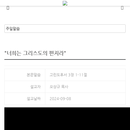
메뉴 건너뛰기
"너희는 그리스도의 편지라"
본문말씀
고린도후서 3장 1-11절
설교자
오상규 목사
설교날짜
2024-09-08