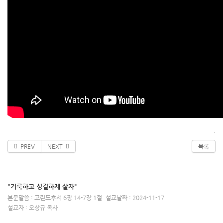
.
PREV
NEXT
목록
"거룩하고 성결하제 살자"
본문말씀 : 고린도후서 6장 14-7장 1절
설교날짜 : 2024-11-17
설교자 : 오상규 목사