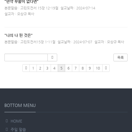
"만약 부활이 없다면"
본문말씀 : 고린도전서 15장 12-19절
설교날짜 : 2024-07-14
설교자 : 오상규 목사
"나의 나 된 것은"
본문말씀 : 고린도전서15장 1-11절
설교날짜 : 2024-07-07
설교자 : 오상규 목사
목록
1
2
3
4
5
6
7
8
9
10
BOTTOM MENU
HOME
주일 말씀