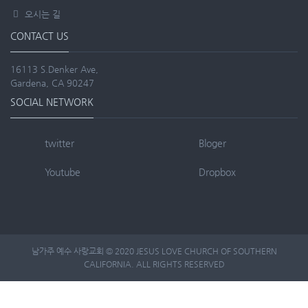
오시는 길
CONTACT US
16113 S.Denker Ave,
Gardena, CA 90247
SOCIAL NETWORK
twitter
Bloger
Youtube
Dropbox
남가주 예수 사랑교회 © 2020 JESUS LOVE CHURCH OF SOUTHERN
CALIFORNIA. ALL RIGHTS RESERVED