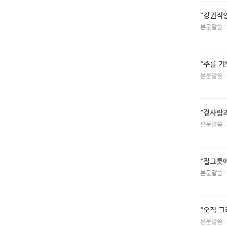
"강권적
본문말씀 :
"주를 기
본문말씀 :
"겉사람과
본문말씀 :
"질그릇에
본문말씀 :
"오직 
본문말씀 :