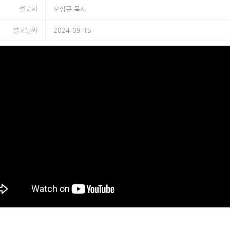
설교자
오상규 목사
설교날짜
2024-09-15