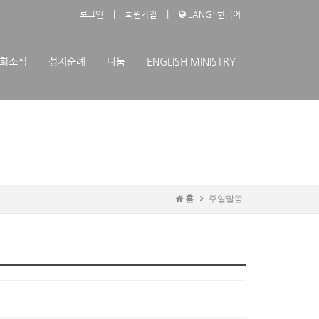
|
|
로그인
회원가입
LANG: 한국어
회소식
성지순례
나눔
ENGLISH MINISTRY
홈
주일말씀