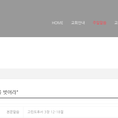
메뉴 건너뛰기
HOME
교회안내
주일말씀
교
을 벗어라"
본문말씀
고린도후서 3장 12-18절