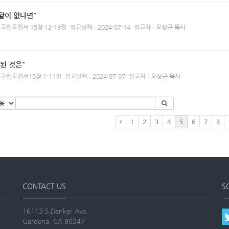
활이 없다면"
 고린도전서 15장 12-19절
설교날짜 : 2024-07-14
설교자 : 오상규 목사
 된 것은"
 고린도전서15장 1-11절
설교날짜 : 2024-07-07
설교자 : 오상규 목사
1
2
3
4
5
6
7
8
CONTACT US
S
16113 S.Denker Ave,
Gardena, CA 90247