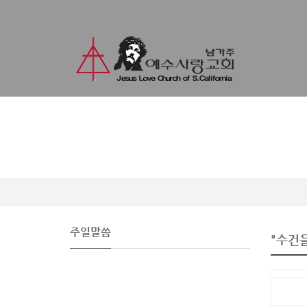
주일말씀
"수건