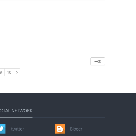
목록
9
10
OCIAL NETWORK
twitter
Bloger