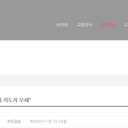
메뉴 건너뛰기
HOME
교회안내
주일말씀
교
의 지도자 모세"
본문말씀
히브리서11장 23-29절