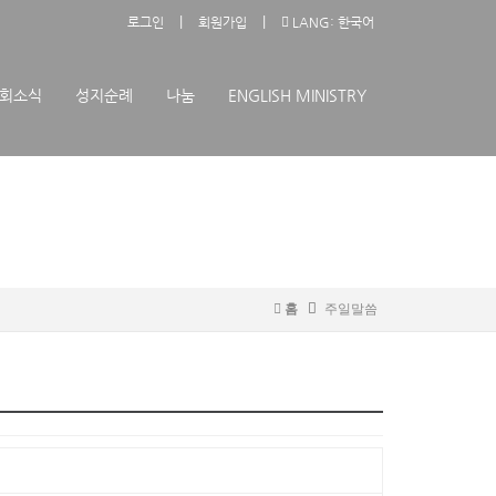
|
|
로그인
회원가입
LANG: 한국어
회소식
성지순례
나눔
ENGLISH MINISTRY
홈
주일말씀