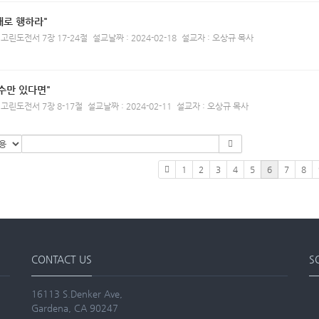
대로 행하라"
 고린도전서 7장 17-24절
설교날짜 : 2024-02-18
설교자 : 오상규 목사
수만 있다면"
 고린도전서 7장 8-17절
설교날짜 : 2024-02-11
설교자 : 오상규 목사
1
2
3
4
5
6
7
8
CONTACT US
S
16113 S.Denker Ave,
Gardena, CA 90247