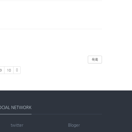
목록
9
10
OCIAL NETWORK
twitter
Bloger