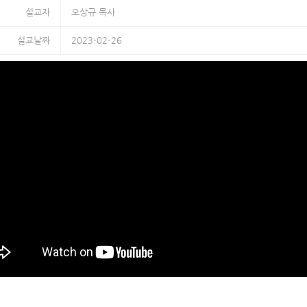
설교자
오상규 목사
설교날짜
2023-02-26