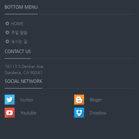
BOTTOM MENU
HOME
주일 말씀
오시는 길
CONTACT US
16113 S.Denker Ave,
Gardena, CA 90247
SOCIAL NETWORK
twitter
Bloger
Youtube
Dropbox