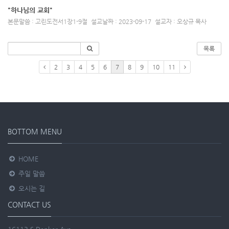
"하나님의 교회"
본문말씀 : 고린도전서1장1-9절
설교날짜 : 2023-09-17
설교자 : 오상규 목사
목록
2
3
4
5
6
7
8
9
10
11
BOTTOM MENU
HOME
주일 말씀
오시는 길
CONTACT US