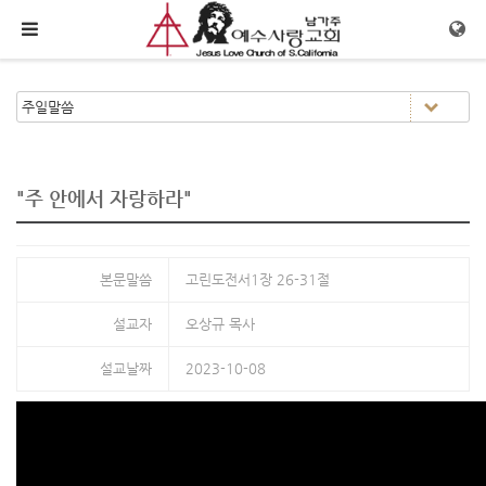
메뉴 건너뛰기
"주 안에서 자랑하라"
본문말씀
고린도전서1장 26-31절
설교자
오상규 목사
설교날짜
2023-10-08