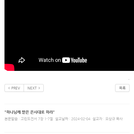
.
PREV
NEXT
목록
"하나님깨 받은 은사대로 하라"
본문말씀 : 고린도전서 7장 1-7절
설교날짜 : 2024-02-04
설교자 : 오상규 목사