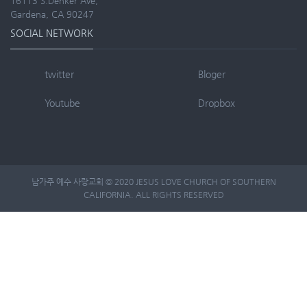
16113 S.Denker Ave,
Gardena, CA 90247
SOCIAL NETWORK
twitter
Bloger
Youtube
Dropbox
남가주 예수 사랑교회 © 2020 JESUS LOVE CHURCH OF SOUTHERN
CALIFORNIA. ALL RIGHTS RESERVED