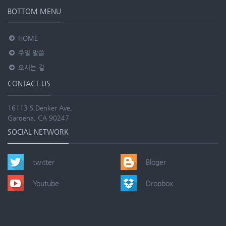
BOTTOM MENU
HOME
주일 말씀
오시는 길
CONTACT US
16113 S.Denker Ave,
Gardena, CA 90247
SOCIAL NETWORK
twitter
Bloger
Youtube
Dropbox