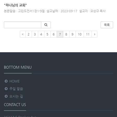
"하나님의 교회"
본문말씀 : 고린도전서1장1-9절
설교날짜 : 2023-09-17
설교자 : 오상규 목사
목록
2
3
4
5
6
7
8
9
10
11
BOTTOM MENU
HOME
주일 말씀
오시는 길
CONTACT US