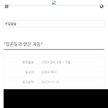
메뉴 건너뛰기
"일꾼들과 맡은 자들"
본문말씀
고린도전서 4장 1-5절
설교자
오상규 목사
설교날짜
2023-12-10