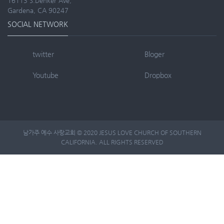
16113 S.Denker Ave,
Gardena, CA 90247
SOCIAL NETWORK
twitter
Bloger
Youtube
Dropbox
남가주 예수 사랑교회 © 2020 JESUS LOVE CHURCH OF SOUTHERN
CALIFORNIA. ALL RIGHTS RESERVED