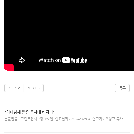
.
PREV
NEXT
목록
"하나님깨 받은 은사대로 하라"
본문말씀 : 고린도전서 7장 1-7절
설교날짜 : 2024-02-04
설교자 : 오상규 목사