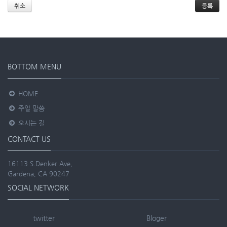
취소
BOTTOM MENU
HOME
주일 말씀
오시는 길
CONTACT US
16113 S.Denker Ave,
Gardena, CA 90247
SOCIAL NETWORK
twitter
Bloger