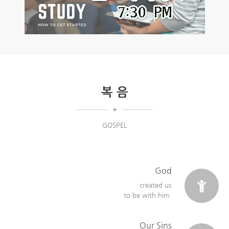
복 음
+
GOSPEL
God
created us
to be with him.
Our Sins