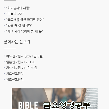
"하나님과의 사귐"
"기쁨의 교제"
"골로새를 향한 마지막 권면"
"있을 때 잘 합시다"
"새 사람이 입어야 할 새 옷"
함께하는 선교지
챠드선교편지 (2021년 3월)
일본선교편지123120
챠드선교편지10월30일
챠드선교편지
챠드선교편지