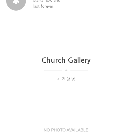
starts now and
last forever.
Church Gallery
+
사 진 앨 범