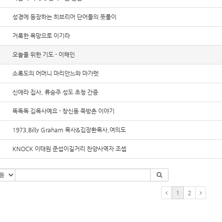
성경에 등장하는 히브리어 단어들의 뜻풀이
거룩한 욕망으로 이기라
오늘을 위한 기도 - 이해인
소록도의 어머니 마리안느와 마가렛
신애라 집사, 류승주 성도 초청 간증
똑똑똑 김목사예요 - 창신동 쪽방촌 이야기
1973,Billy Graham 목사&김장환목사,여의도
KNOCK 이태원 준섭이길거리 찬양사역자 조셉
1
2