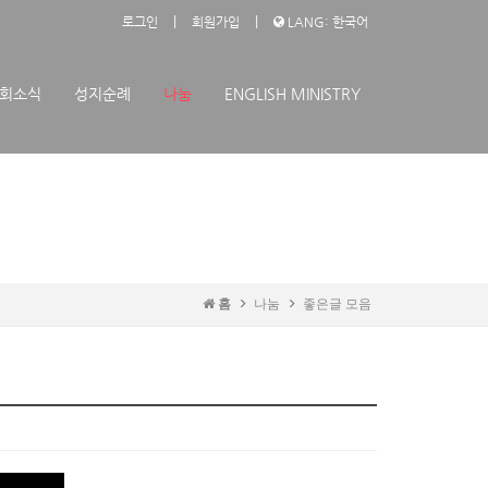
|
|
로그인
회원가입
LANG: 한국어
회소식
성지순례
나눔
ENGLISH MINISTRY
홈
나눔
좋은글 모음