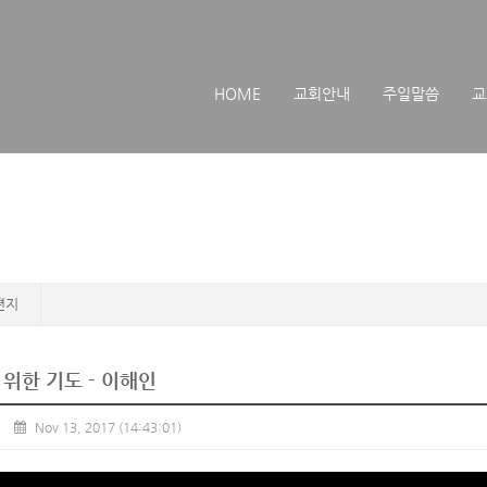
메뉴 건너뛰기
HOME
교회안내
주일말씀
교
편지
위한 기도 - 이해인
Nov 13, 2017
(14:43:01)