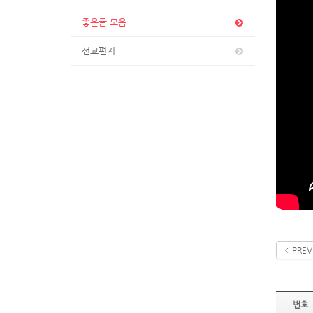
좋은글 모음
선교편지
PREV
번호