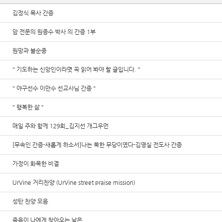
김정식 목사 간증
암 전문의 원종수 박사 의 간증 1부
원망과 불순종
" 기도하는 신앙인이라몃 꼭 읽어 봐야 할 글입니다. "
" 야구선수 이만수 선교사님 간증 "
" 행복한 삶 "
매일 주와 함께 129회_김지선 개그우먼
[무속인 간증-새롭게 하소서]나는 북한 무당이였다-김영실 전도사 간증
가정이 화목한 비결
UrVine 거리찬양 (UrVine street praise mission)
성탄 찬양 모음
죽음이 나에게 찾아오는 날은