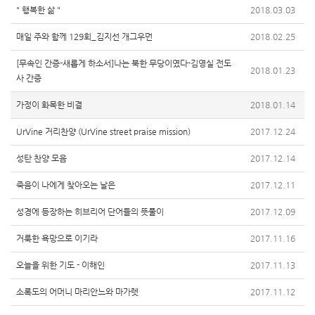
" 행복한 삶 "
2018.03.03
매일 주와 함께 129회_김지선 개그우먼
2018.02.25
[무속인 간증-새롭게 하소서]나는 북한 무당이였다-김영실 전도
2018.01.23
사 간증
가정이 화목한 비결
2018.01.14
UrVine 거리찬양 (UrVine street praise mission)
2017.12.24
성탄 찬양 모음
2017.12.14
죽음이 나에게 찾아오는 날은
2017.12.11
성경에 등장하는 히브리어 단어들의 뜻풀이
2017.12.09
거룩한 욕망으로 이기라
2017.11.16
오늘을 위한 기도 - 이해인
2017.11.13
소록도의 어머니 마리안느와 마가렛
2017.11.12