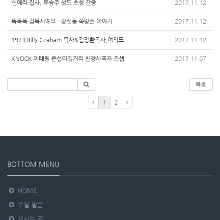
신애라 집사, 류승주 성도 초청 간증
2017.11.12
똑똑똑 김목사예요 - 창신동 쪽방촌 이야기
2017.11.12
1973,Billy Graham 목사&김장환목사,여의도
2017.11.12
KNOCK 이태원 준섭이길거리 찬양사역자 조셉
2017.11.07
목록
1
2
BOTTOM MENU
HOME
주일 말씀
오시는 길